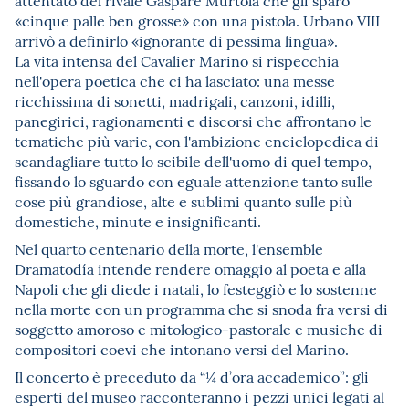
attentato del rivale Gaspare Murtola che gli sparò
«cinque palle ben grosse» con una pistola. Urbano VIII
arrivò a definirlo «ignorante di pessima lingua».
La vita intensa del Cavalier Marino si rispecchia
nell'opera poetica che ci ha lasciato: una messe
ricchissima di sonetti, madrigali, canzoni, idilli,
panegirici, ragionamenti e discorsi che affrontano le
tematiche più varie, con l'ambizione enciclopedica di
scandagliare tutto lo scibile dell'uomo di quel tempo,
fissando lo sguardo con eguale attenzione tanto sulle
cose più grandiose, alte e sublimi quanto sulle più
domestiche, minute e insignificanti.
Nel quarto centenario della morte, l'ensemble
Dramatodía intende rendere omaggio al poeta e alla
Napoli che gli diede i natali, lo festeggiò e lo sostenne
nella morte con un programma che si snoda fra versi di
soggetto amoroso e mitologico-pastorale e musiche di
compositori coevi che intonano versi del Marino.
Il concerto è preceduto da “¼ d’ora accademico”: gli
esperti del museo racconteranno i pezzi unici legati al