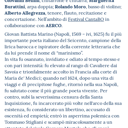
Giovanni Bellini
Margherita
, chitarrone e chitarra;
Burattini
Rolando Moro
, arpa doppia;
, basso di violino;
Alberto Allegrezza
, tenore, flauto, recitazione e
concertazione. Nell’ambito di
Festival CantaBO
in
AERCO
collaborazione con
.
Giovan Battista Marino (Napoli, 1569 – ivi, 1625) fu il più
importante poeta italiano del Seicento, campione della
lirica barocca e ispiratore della corrente letteraria che
da lui prende il nome di “marinismo”.
In vita fu osannato, invidiato e odiato al tempo stesso e
con pari intensità: fu elevato al rango di Cavaliere dai
Savoia e trionfalmente accolto in Francia alla corte di
Maria de' Medici; quando nel 1624, dopo una vita di
viaggi e di precipitose fughe, ritornò nella sua Napoli,
fu salutato come il più grande poeta vivente. Per
contro, subì la severissima censura della Santa
Inquisizione, fu incarcerato più volte nell'arco della sua
esistenza, fu considerato un libertino, accusato di
oscenità ed empietà; entrò in asperrima polemica con
Tommaso Stigliani e scampò miracolosamente a un