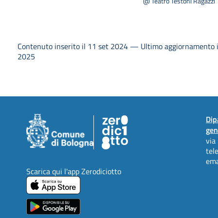
VOLEVA VEDERE IL
@ Teatro Testoni Ragazzi
MONDO E CHE RESE
TUTTI FELICI
Contenuto inserito il 11 set 2024 — Ultimo aggiornamento 
2025
Dip
gen
via
tel
ema
Scarica qui l'app Zerodiciotto