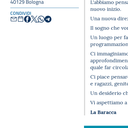
40129 Bologna
L'abbiamo pensa
nuovo inizio.
CONDIVIDI
Una nuova direz
Il sogno che vo
Un luogo per fa
programmazione
Ci immaginiamo 
approfondimento
quale far circol
Ci piace pensar
e ragazzi, genit
Un desiderio ch
Vi aspettiamo a
La Baracca