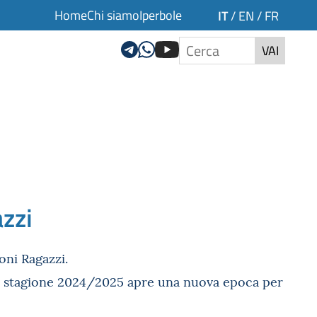
Home
Chi siamo
Iperbole
IT
/
EN
/
FR
VAI
azzi
oni Ragazzi.
co, la stagione 2024/2025 apre una nuova epoca per