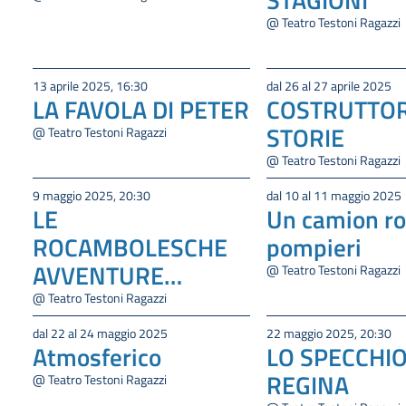
@ Teatro Testoni Ragazzi
13 aprile 2025, 16:30
dal 26 al 27 aprile 2025
LA FAVOLA DI PETER
COSTRUTTOR
STORIE
@ Teatro Testoni Ragazzi
@ Teatro Testoni Ragazzi
9 maggio 2025, 20:30
dal 10 al 11 maggio 2025
LE
Un camion ro
ROCAMBOLESCHE
pompieri
AVVENTURE
@ Teatro Testoni Ragazzi
DELL’ORSO NICOLA,
@ Teatro Testoni Ragazzi
DEL RAGNETTO
dal 22 al 24 maggio 2025
22 maggio 2025, 20:30
Atmosferico
LO SPECCHIO
EUGENIO E DEL
REGINA
MOSCERINO CHE
@ Teatro Testoni Ragazzi