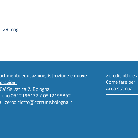
il 28 mag
artimento educazione, istruzione e nuove
Zerodiciotto è a
Come fare per
erazioni
Area stampa
 Ca' Selvatica 7, Bologna
efono
0512196172 / 0512195892
il
zerodiciotto@comune.bologna.it