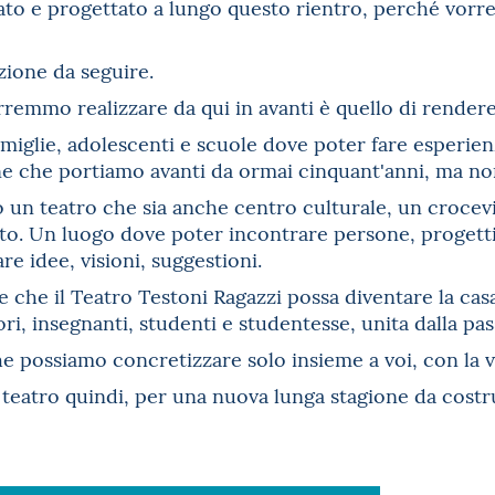
to e progettato a lungo questo rientro, perché vorr
ione da seguire.
rremmo realizzare da qui in avanti è quello di render
miglie, adolescenti e scuole dove poter fare esperienz
 che portiamo avanti da ormai cinquant'anni, ma non
un teatro che sia anche centro culturale, un crocevia
. Un luogo dove poter incontrare persone, progetti, 
are idee, visioni, suggestioni.
e che il Teatro Testoni Ragazzi possa diventare la ca
ori, insegnanti, studenti e studentesse, unita dalla pass
e possiamo concretizzare solo insieme a voi, con la 
 teatro quindi, per una nuova lunga stagione da costr