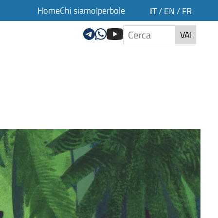
Home
Chi siamo
Iperbole
IT
/
EN
/
FR
VAI