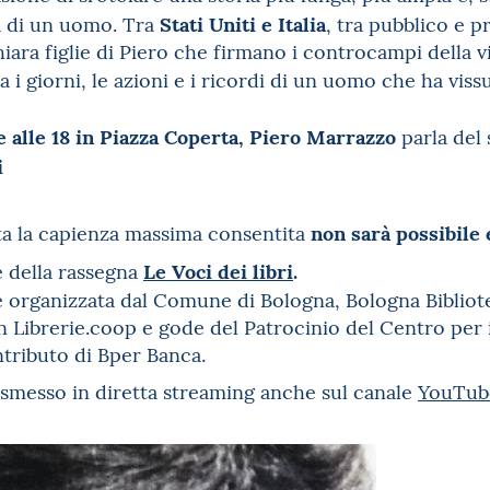
Stati Uniti e Italia
a di un uomo. Tra
, tra pubblico e p
Chiara figlie di Piero che firmano i controcampi della 
 i giorni, le azioni e i ricordi di un uomo che ha vis
e
alle 18 in Piazza Coperta,
Piero Marrazzo
parla del 
i
non sarà possibile 
ta la capienza massima consentita
Le Voci dei libri
.
e della rassegna
 organizzata dal Comune di Bologna, Bologna Bibliotec
 Librerie.coop e gode del Patrocinio del Centro per il
ntributo di Bper Banca.
asmesso in diretta streaming anche sul canale
YouTube