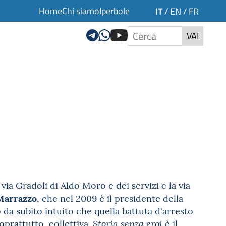
Home
Chi siamo
Iperbole
IT
/
EN
/
FR
VAI
a via Gradoli di Aldo Moro e dei servizi e la via
Marrazzo
, che nel 2009 è il presidente della
o da subito intuito che quella battuta d'arresto
oprattutto, collettiva.
è il
Storia senza eroi