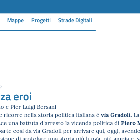
Mappe
Progetti
Strade Digitali
0
za eroi
o e Pier Luigi Bersani
via Gradoli
ricorre nella storia politica italiana è
. L
Piero 
ce una battuta d'arresto la vicenda politica di
parte così da via Gradoli per arrivare qui, oggi, avend
sione di srotolare una storia più lunga, più ampia e, s