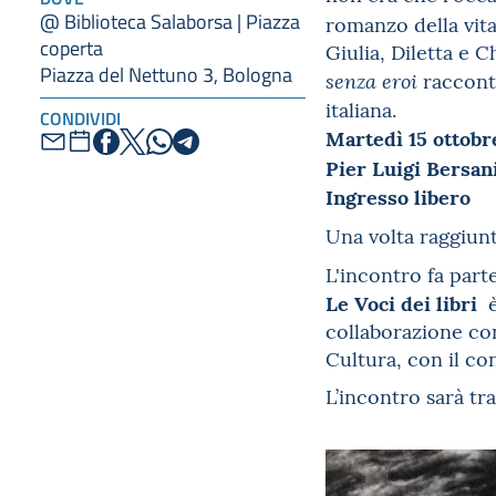
@ Biblioteca Salaborsa | Piazza
romanzo della vit
coperta
Giulia, Diletta e 
Piazza del Nettuno 3, Bologna
racconta
senza eroi
italiana.
CONDIVIDI
Martedì 15 ottobr
P
ier Luigi Bersan
Ingresso libero
Una volta raggiun
L'incontro fa part
Le Voci dei libri
è
collaborazione con
Cultura, con il co
L’incontro sarà tr