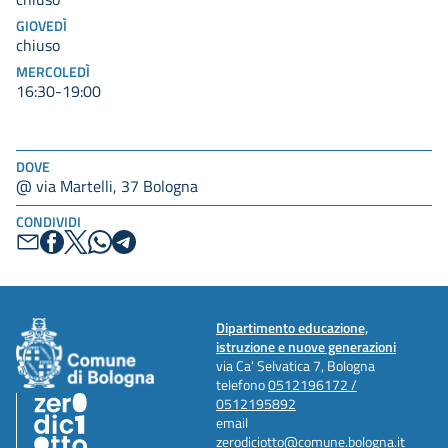
GIOVEDÌ
chiuso
MERCOLEDÌ
16:30-19:00
DOVE
@ via Martelli, 37 Bologna
CONDIVIDI
Dipartimento educazione,
istruzione e nuove generazioni
via Ca' Selvatica 7, Bologna
telefono
0512196172 /
0512195892
email
zerodiciotto@comune.bologna.it