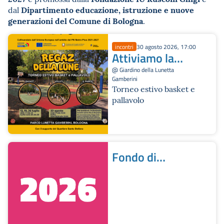
Dipartimento educazione, istruzione e nuove
dal
generazioni del Comune di Bologna
.
incontri
30 agosto 2026, 17:00
Attiviamo la
Lune
@ Giardino della Lunetta
Gamberini
Torneo estivo basket e
pallavolo
Fondo di
Comunità |
Seconda
edizione