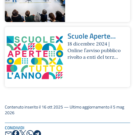
aperte al
Radicalmente
pomeriggio
Adolescenti
Scuole Aperte
tutto l’anno
18 dicembre 2024 |
Online l’avviso pubblico
rivolto a enti del terzo
settore per co-
progettare e gestire le
attività
Contenuto inserito il 16 ott 2025 — Ultimo aggiornamento il 5 mag
2026
CONDIVIDI