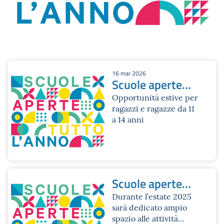
16 mar 2026
Scuole aperte
tutto l'anno
Opportunità estive per
ragazzi e ragazze da 11
Estate 2026
a 14 anni
Scuole aperte
tutto l'anno |
Durante l’estate 2025
sarà dedicato ampio
Estate 2025 |
spazio alle attività