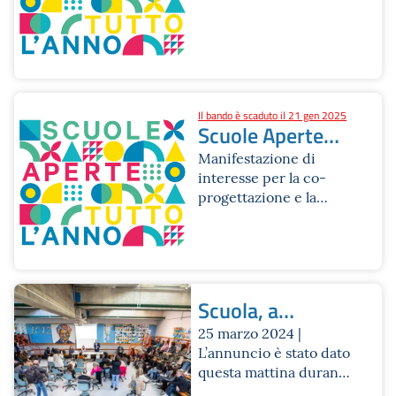
Opuscolo
ricreative, con delle
progetti
offerte di uscite sul
territorio, pratiche
sportive, laboratori
musicali e teatrali, gite
anche fuori porta,
Il bando è scaduto il 21 gen 2025
cinema, teatro, giochi
Scuole Aperte
di ruolo, piscina e tanto
tutto l'anno
Manifestazione di
altro. Alcuni laboratori
interesse per la co-
sono realizzati grazie
progettazione e la
alla collaborazione con
successiva gestione
il Settore musei civici,
delle attività
il Settore Biblioteche e
Welfare culturale, il
Settore Sport.
Scuola, a
Bologna dal
25 marzo 2024 |
L’annuncio è stato dato
2025 tutte le
questa mattina durante
medie saranno
la presentazione di