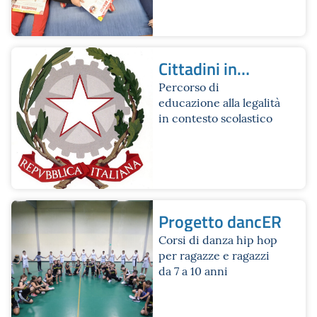
Cittadini in
formAZIONE
Percorso di
educazione alla legalità
in contesto scolastico
Progetto dancER
Corsi di danza hip hop
per ragazze e ragazzi
da 7 a 10 anni