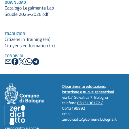
DOWNLOAD
Catalogo Legalmente Lab
Scuole 2025-2026.pdf
TRADUZIONI
Citizens in Training (en)
Citoyens en formation (fr)
CONDIVIDI
Dipartimento educazione,
istruzione e nuove generazioni
via Ca' Selvatica 7, Bologna
telefono
0512196172 /
0512195892
email
zerodiciotto@comune.bologna.it
Zerodiciotto è anche...