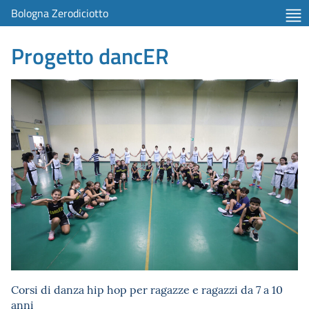
Bologna Zerodiciotto
Progetto dancER
Corsi di danza hip hop per ragazze e ragazzi da 7 a 10
anni