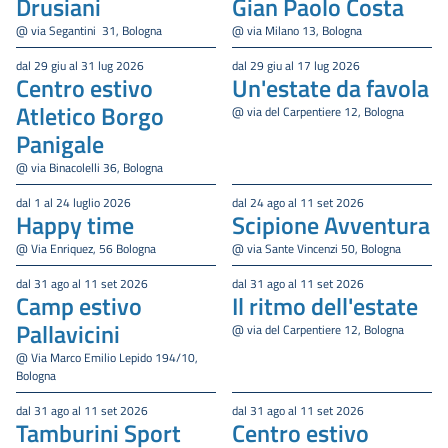
Drusiani
Gian Paolo Costa
@ via Segantini 31, Bologna
@ via Milano 13, Bologna
dal 29 giu al 31 lug 2026
dal 29 giu al 17 lug 2026
Centro estivo
Un'estate da favola
Atletico Borgo
@ via del Carpentiere 12, Bologna
Panigale
@ via Binacolelli 36, Bologna
dal 1 al 24 luglio 2026
dal 24 ago al 11 set 2026
Happy time
Scipione Avventura
@ Via Enriquez, 56 Bologna
@ via Sante Vincenzi 50, Bologna
dal 31 ago al 11 set 2026
dal 31 ago al 11 set 2026
Camp estivo
Il ritmo dell'estate
Pallavicini
@ via del Carpentiere 12, Bologna
@ Via Marco Emilio Lepido 194/10,
Bologna
dal 31 ago al 11 set 2026
dal 31 ago al 11 set 2026
Tamburini Sport
Centro estivo