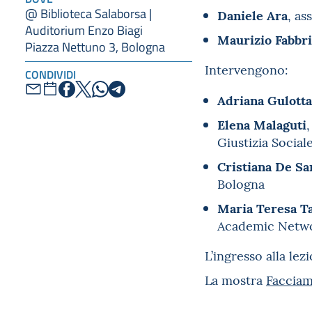
@ Biblioteca Salaborsa |
Daniele Ara
, as
Auditorium Enzo Biagi
Maurizio Fabbri
Piazza Nettuno 3, Bologna
Intervengono:
CONDIVIDI
Adriana Gulotta
Elena Malaguti
Giustizia Social
Cristiana De Sa
Bologna
Maria Teresa Ta
Academic Networ
L’ingresso alla lez
La mostra
Facciam