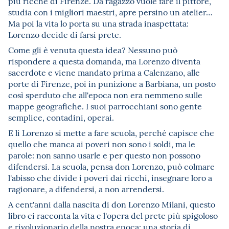
più ricche di Firenze. Da ragazzo vuole fare il pittore,
studia con i migliori maestri, apre persino un atelier…
Ma poi la vita lo porta su una strada inaspettata:
Lorenzo decide di farsi prete.
Come gli è venuta questa idea? Nessuno può
rispondere a questa domanda, ma Lorenzo diventa
sacerdote e viene mandato prima a Calenzano, alle
porte di Firenze, poi in punizione a Barbiana, un posto
così sperduto che all'epoca non era nemmeno sulle
mappe geografiche. I suoi parrocchiani sono gente
semplice, contadini, operai.
E lì Lorenzo si mette a fare scuola, perché capisce che
quello che manca ai poveri non sono i soldi, ma le
parole: non sanno usarle e per questo non possono
difendersi. La scuola, pensa don Lorenzo, può colmare
l'abisso che divide i poveri dai ricchi, insegnare loro a
ragionare, a difendersi, a non arrendersi.
A cent'anni dalla nascita di don Lorenzo Milani, questo
libro ci racconta la vita e l'opera del prete più spigoloso
e rivoluzionario della nostra epoca: una storia di