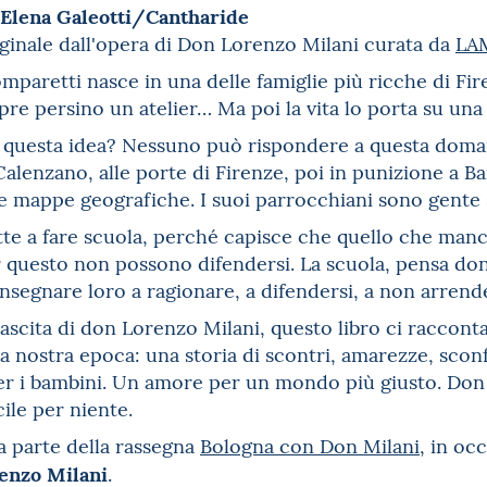
i Elena Galeotti/Cantharide
ginale dall'opera di Don Lorenzo Milani curata da
LA
paretti nasce in una delle famiglie più ricche di Firen
apre persino un atelier… Ma poi la vita lo porta su una
 questa idea? Nessuno può rispondere a questa doma
lenzano, alle porte di Firenze, poi in punizione a B
 mappe geografiche. I suoi parrocchiani sono gente s
tte a fare scuola, perché capisce che quello che manca
 questo non possono difendersi. La scuola, pensa don
 insegnare loro a ragionare, a difendersi, a non arrende
nascita di don Lorenzo Milani, questo libro ci racconta 
la nostra epoca: una storia di scontri, amarezze, scon
per i bambini. Un amore per un mondo più giusto. Don
ile per niente.
a parte della rassegna
Bologna con Don Milani
, in oc
enzo Milani
.