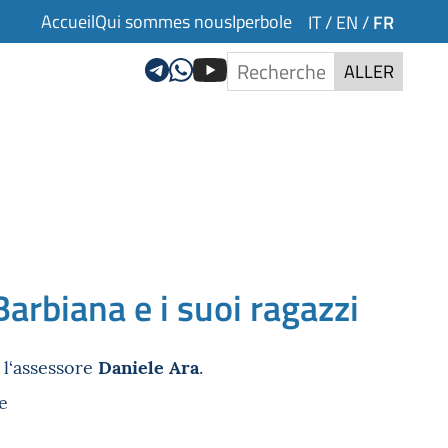
Accueil
Qui sommes nous
Iperbole
FR
IT
/
EN
/
ALLER
Barbiana e i suoi ragazzi
Daniele Ara
l‘assessore
.
e