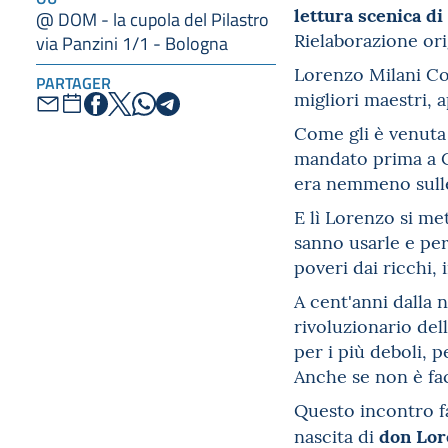
lettura scenica d
@ DOM - la cupola del Pilastro
Rielaborazione ori
via Panzini 1/1 - Bologna
Lorenzo Milani Com
PARTAGER
migliori maestri, 
Come gli è venuta
mandato prima a Ca
era nemmeno sulle
E lì Lorenzo si me
sanno usarle e per
poveri dai ricchi,
A cent'anni dalla 
rivoluzionario del
per i più deboli, 
Anche se non è fac
Questo incontro f
don Lor
nascita di