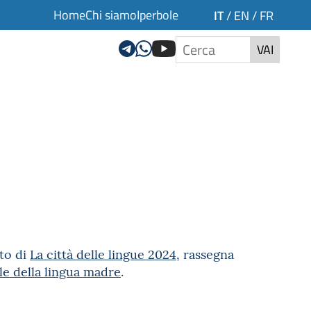
Home
Chi siamo
Iperbole
IT
/
EN
/
FR
VAI
to di
La città delle lingue 2024
, rassegna
le della lingua madre
.