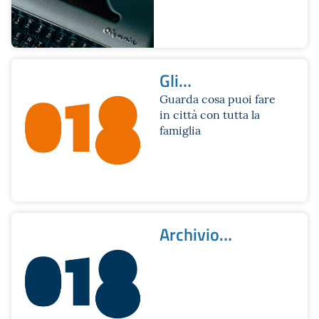
Gli
appuntamenti di
Guarda cosa puoi fare
in città con tutta la
Bologna
famiglia
Zerodiciotto
Archivio
newsletter