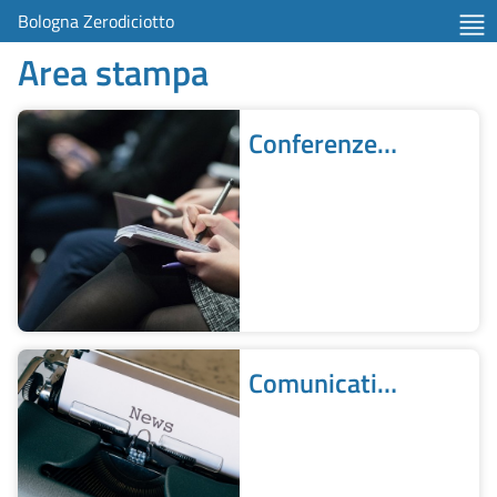
Bologna Zerodiciotto
Area stampa
Conferenze
stampa
Comunicati
stampa