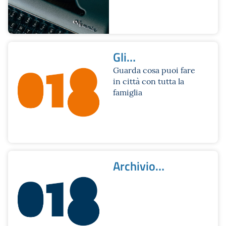
Gli
appuntamenti di
Guarda cosa puoi fare
in città con tutta la
Bologna
famiglia
Zerodiciotto
Archivio
newsletter