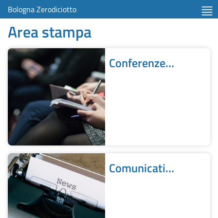
Bologna Zerodiciotto
Area stampa
Conferenze
stampa
Comunicati
stampa