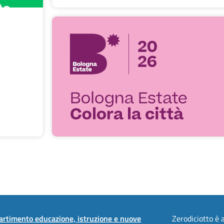
artimento educazione, istruzione e nuove
Zerodiciotto è a