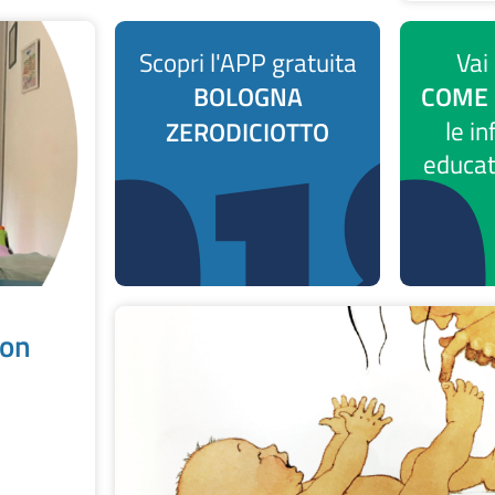
Scopri l'APP gratuita
Vai
BOLOGNA
COME 
ZERODICIOTTO
le in
educati
con