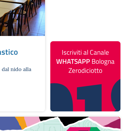
astico
Iscriviti al Canale
WHATSAPP
Bologna
, dal nido alla
Zerodiciotto