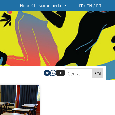
Home
Chi siamo
Iperbole
IT
/
EN
/
FR
VAI