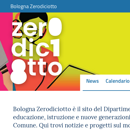
item 1 of 5
Bologna Zerodiciotto
item 2 of 5
News
Calendario
Bologna Zerodiciotto è il sito del Dipartim
educazione, istruzione e nuove generazioni
Comune. Qui trovi notizie e progetti sul 