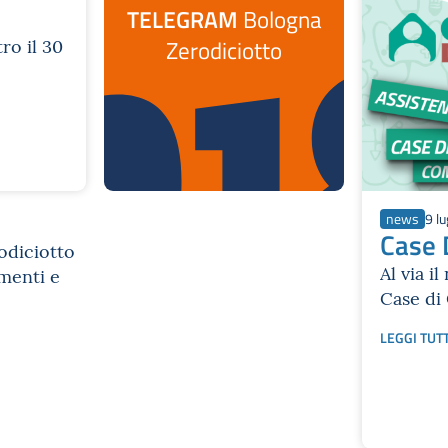
TELEGRAM
Bologna
ro il 30
Zerodiciotto
news
9 l
Case D
odiciotto
Al via i
amenti e
Case di 
LEGGI TUT