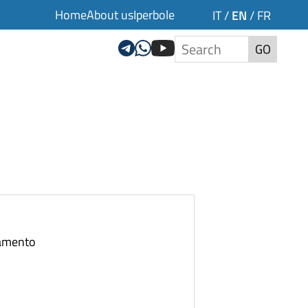
Home
About us
Iperbole
EN
IT
/
/
FR
GO
tamento