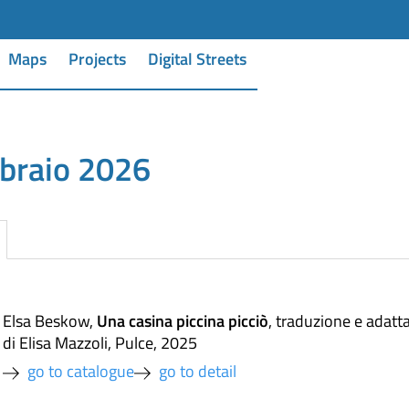
Maps
Projects
Digital Streets
bbraio 2026
Una casina piccina picciò
Elsa Beskow
,
,
traduzione e adat
di Elisa Mazzoli
,
Pulce
,
2025
go to catalogue
go to detail