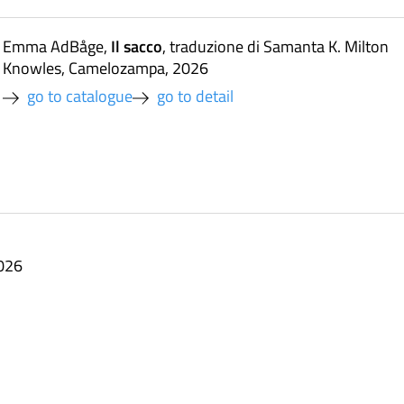
Il sacco
Emma AdBåge
,
,
traduzione di Samanta K. Milton
Knowles
,
Camelozampa
,
2026
go to catalogue
go to detail
2026