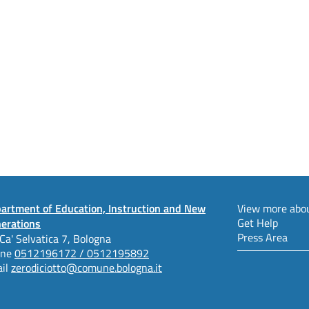
artment of Education, Instruction and New
View more abou
Get Help
erations
Press Area
 Ca' Selvatica 7, Bologna
one
0512196172 / 0512195892
il
zerodiciotto@comune.bologna.it