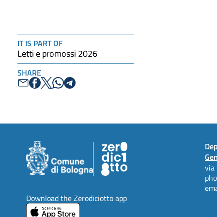
IT IS PART OF
Letti e promossi 2026
SHARE
Dep
Gen
via
ph
ema
Download the Zerodiciotto app