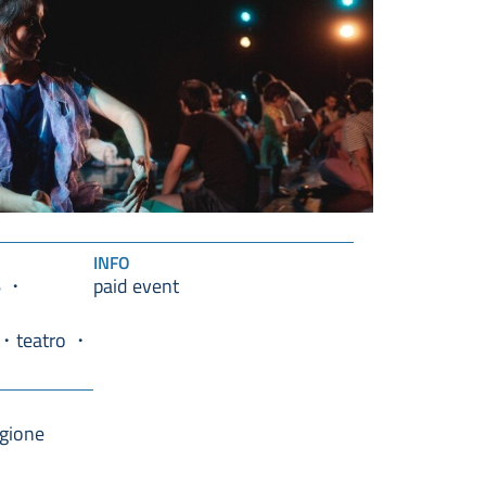
INFO
6
paid event
teatro
agione