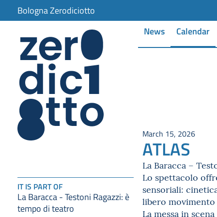
Bologna Zerodiciotto
News
Calendar
March 15, 2026
ATLAS
La Baracca – Testo
Lo spettacolo offr
IT IS PART OF
sensoriali: cinetic
La Baracca - Testoni Ragazzi: è
libero movimento 
tempo di teatro
La messa in scena 