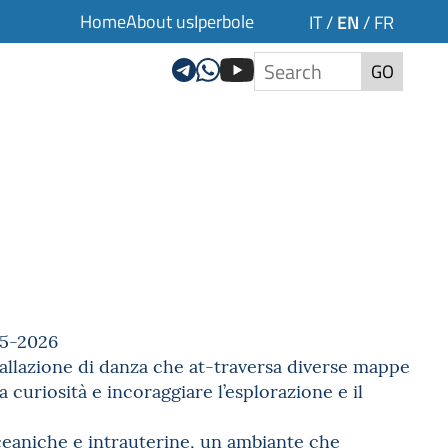
Home
About us
Iperbole
EN
IT
/
/
FR
GO
25-2026
stallazione di danza che at-traversa diverse mappe
la curiosità e incoraggiare l’esplorazione e il
oceaniche e intrauterine, un ambiante che