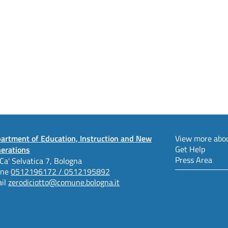
artment of Education, Instruction and New
View more abou
Get Help
erations
Press Area
 Ca' Selvatica 7, Bologna
one
0512196172 / 0512195892
il
zerodiciotto@comune.bologna.it