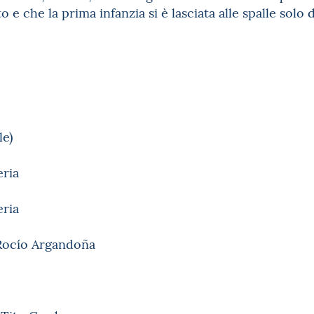
 e che la prima infanzia si è lasciata alle spalle solo 
le)
eria
eria
 Rocío Argandoña