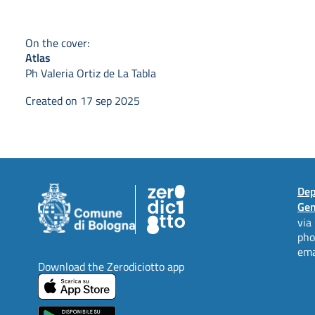
On the cover:
Atlas
Ph Valeria Ortiz de La Tabla
Created on 17 sep 2025
Dep
Gen
via
ph
ema
Download the Zerodiciotto app