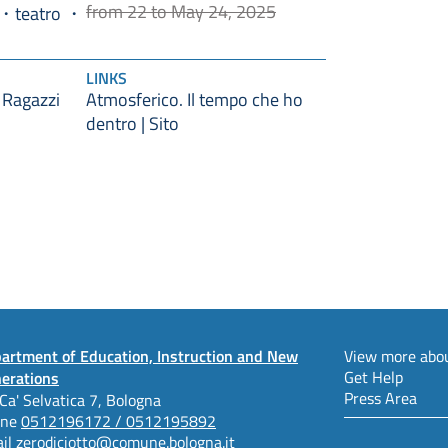
from 22 to May 24, 2025
teatro
LINKS
 Ragazzi
Atmosferico. Il tempo che ho
dentro | Sito
artment of Education, Instruction and New
View more abou
Get Help
erations
Press Area
 Ca' Selvatica 7, Bologna
one
0512196172 / 0512195892
il
zerodiciotto@comune.bologna.it