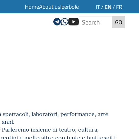
Home
About us
Iperbole
EN
IT
/
/
FR
GO
 spettacoli, laboratori, performance, arte
 anni.
Parleremo insieme di teatro, cultura,
ereotipi e molto altro con tante e tanti ospiti