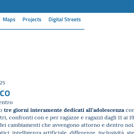
Maps
Projects
Digital Streets
025
co
entro
tre giorni interamente dedicati all’adolescenza
io
con
ri, confronti con e per ragazze e ragazzi dagli 11 ai 19
dei cambiamenti che avvengono attorno e dentro noi. 
ci, intelligenza artificiale, differenze, inclusività, st