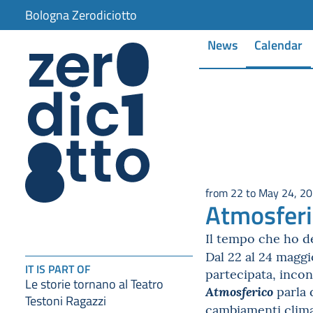
Bologna Zerodiciotto
News
Calendar
from 22 to May 24, 2
Atmosferi
Il tempo che ho d
Dal 22 al 24 magg
IT IS PART OF
partecipata, incont
Le storie tornano al Teatro
parla 
Atmosferico
Testoni Ragazzi
cambiamenti climati