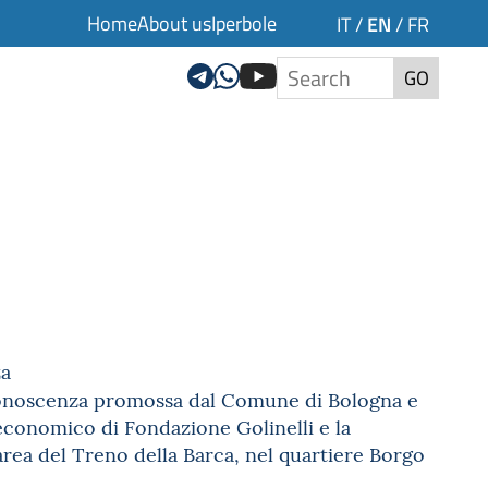
Home
About us
Iperbole
EN
IT
/
/
FR
GO
za
a conoscenza promossa dal Comune di Bologna e
economico di Fondazione Golinelli e la
’area del Treno della Barca, nel quartiere Borgo