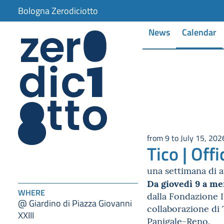
Bologna Zerodiciotto
News
Calendar
from 9 to July 15, 202
Tico | Off
una settimana di at
Da giovedì 9 a me
WHERE
dalla Fondazione I
@ Giardino di Piazza Giovanni
collaborazione di 
XXIII
Panigale-Reno.