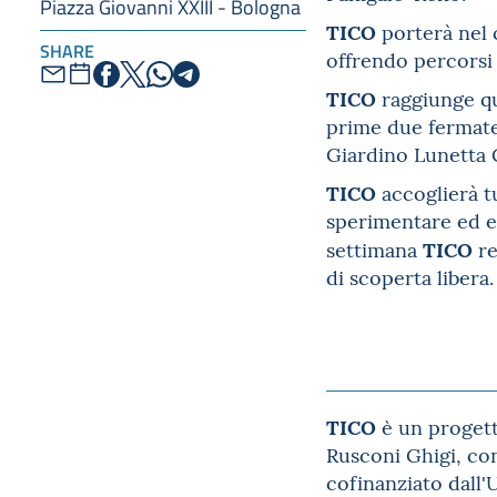
Piazza Giovanni XXIII - Bologna
TICO
porterà nel 
SHARE
offrendo percorsi 
TICO
raggiunge qu
prime due fermate,
Giardino Lunetta G
TICO
accoglierà t
sperimentare ed es
TICO
settimana
re
di scoperta libera.
TICO
è un proget
Rusconi Ghigi, con
cofinanziato dall