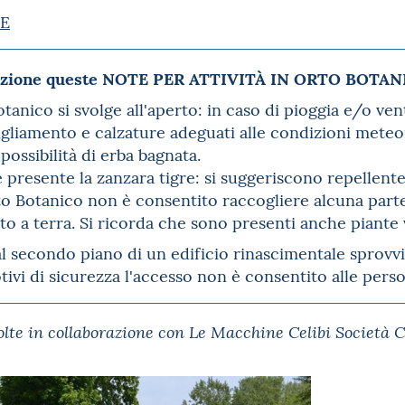
E
enzione queste NOTE PER ATTIVITÀ IN ORTO BOTA
otanico si svolge all'aperto: in caso di pioggia e/o ven
igliamento e calzature adeguati alle condizioni meteor
 possibilità di erba bagnata.
 presente la zanzara tigre: si suggeriscono repellente 
to Botanico non è consentito raccogliere alcuna parte di
to a terra. Si ricorda che sono presenti anche piante
 al secondo piano di un edificio rinascimentale sprovvi
tivi di sicurezza l'accesso non è consentito alle per
volte in collaborazione con Le Macchine Celibi Società 