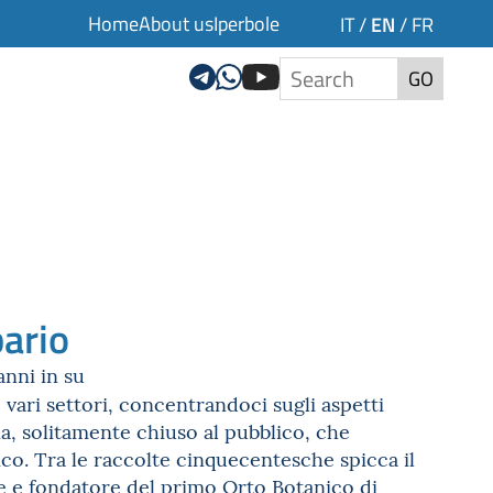
Home
About us
Iperbole
EN
IT
/
/
FR
GO
bario
anni in su
o vari settori, concentrandoci sugli aspetti
gna, solitamente chiuso al pubblico, che
ico. Tra le raccolte cinquecentesche spicca il
e e fondatore del primo Orto Botanico di