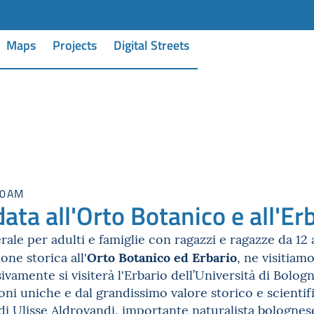
Maps
Projects
Digital Streets
30 AM
data all'Orto Botanico e all'Er
rale per adulti e famiglie con ragazzi e ragazze da 12 
Orto Botanico ed Erbario
ne storica all'
, ne visitiam
sivamente si visiterà l'Erbario dell’Università di Bolo
oni uniche e dal grandissimo valore storico e scientif
di Ulisse Aldrovandi, importante naturalista bolognes