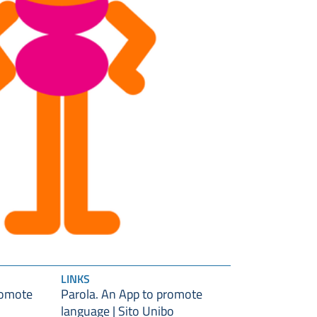
LINKS
romote
Parola. An App to promote
language | Sito Unibo