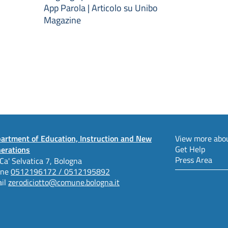
App Parola | Articolo su Unibo
Magazine
artment of Education, Instruction and New
View more abou
Get Help
erations
Press Area
 Ca' Selvatica 7, Bologna
one
0512196172 / 0512195892
il
zerodiciotto@comune.bologna.it