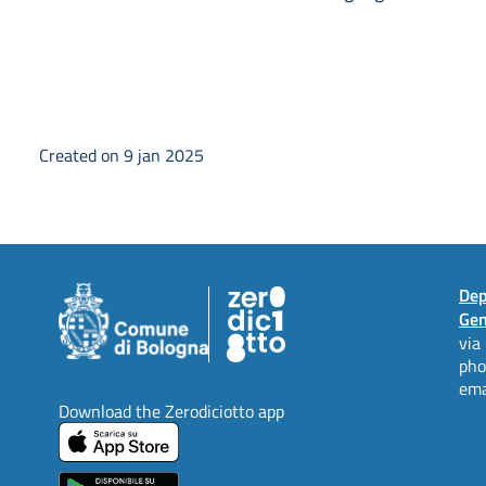
Created on 9 jan 2025
Dep
Gen
via
ph
ema
Download the Zerodiciotto app