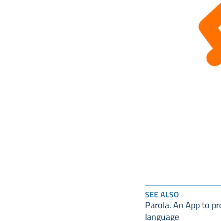
SEE ALSO
Parola. An App to p
language