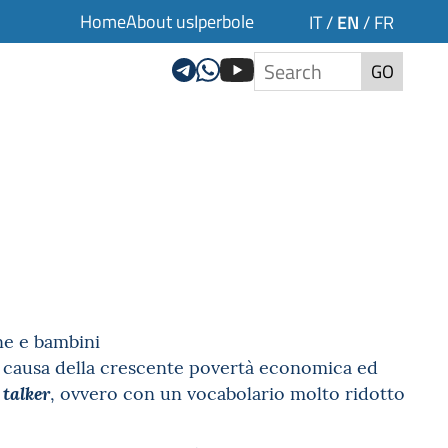
Home
About us
Iperbole
EN
IT
/
/
FR
GO
ne e bambini
a causa della crescente povertà economica ed
, ovvero con un vocabolario molto ridotto
 talker