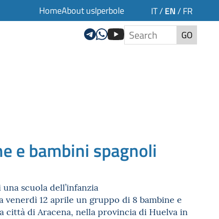
Home
About us
Iperbole
EN
IT
/
/
FR
GO
ne e bambini spagnoli
i una scuola dell’infanzia
o a venerdì 12 aprile un gruppo di 8 bambine e
a città di Aracena, nella provincia di Huelva in