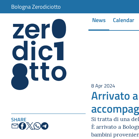
item 1 of 4
Bologna Zerodiciotto
News
Calendar
8 Apr 2024
Arrivato 
accompagn
Si tratta di una de
SHARE
È arrivato a Bolog
bambini provenient