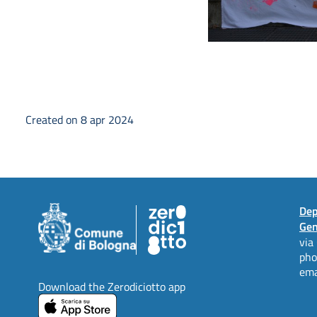
Created on 8 apr 2024
Dep
Gen
via
ph
ema
Download the Zerodiciotto app