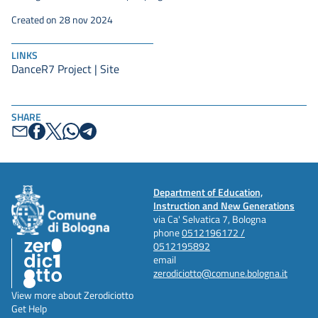
Created on 28 nov 2024
LINKS
DanceR7 Project | Site
SHARE
Department of Education,
Instruction and New Generations
via Ca' Selvatica 7, Bologna
phone
0512196172 /
0512195892
email
zerodiciotto@comune.bologna.it
View more about Zerodiciotto
Get Help