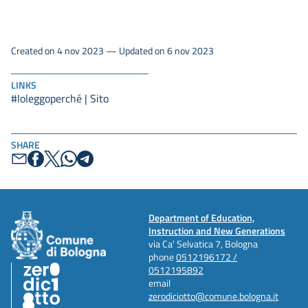
Created on 4 nov 2023 — Updated on 6 nov 2023
LINKS
#Ioleggoperché | Sito
SHARE
Department of Education,
Instruction and New Generations
via Ca' Selvatica 7, Bologna
phone
0512196172 /
0512195892
email
zerodiciotto@comune.bologna.it