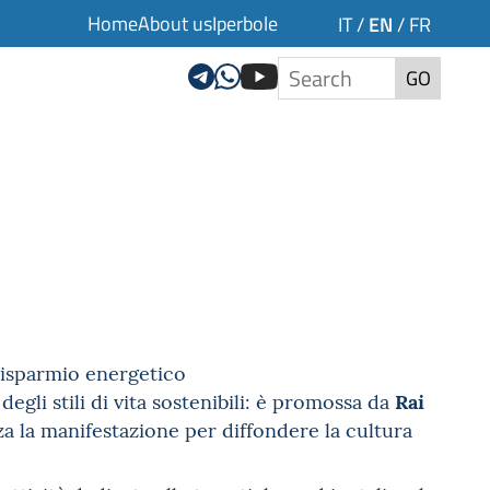
Home
About us
Iperbole
EN
IT
/
/
FR
GO
 risparmio energetico
Rai
degli stili di vita sostenibili: è promossa da
a la manifestazione per diffondere la cultura