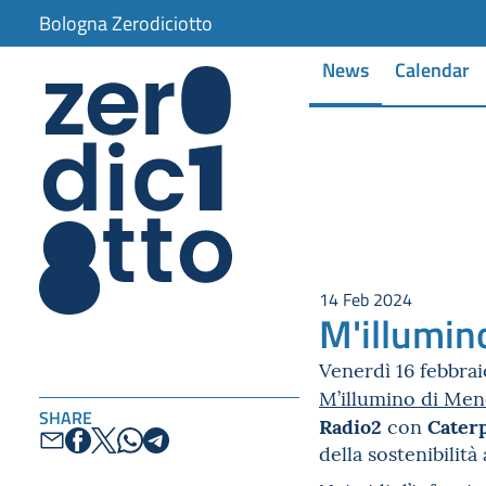
Bologna Zerodiciotto
News
Calendar
14 Feb 2024
M'illumin
Venerdì 16 febbrai
M’illumino di Me
SHARE
Radio2
Caterp
con
della sostenibilità