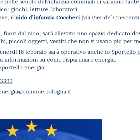
 e nelle scuole dell’infanzia comunali ci saranno tante
o: giochi, letture, laboratori.
nido d’infanzia Coccheri
ive, il
(via Pier de’ Crescenzi
30, fuori dal nido, sarà allestito uno spazio dedicato d
i, piccoli oggetti, vestiti che non si usano più per me
venerdì 16 febbraio sarà operativo anche lo
Sportello 
za informazioni su come risparmiare energia.
Sportello energia
:
93399
oenergia@comune.
bologna.it