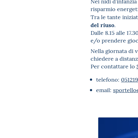
Nei nidi d’infanzia
risparmio energetic
Tra le tante iniziat
del riuso
.
Dalle 8.15 alle 17.
e/o prendere gioch
Nella giornata di 
chiedere a distan
Per contattare lo
telefono:
05121
email:
sportell