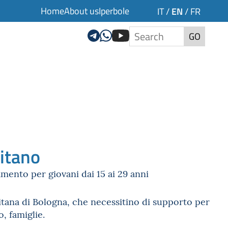
Home
About us
Iperbole
EN
IT
/
/
FR
GO
itano
mento per giovani dai 15 ai 29 anni
itana di Bologna, che necessitino di supporto per
, famiglie.