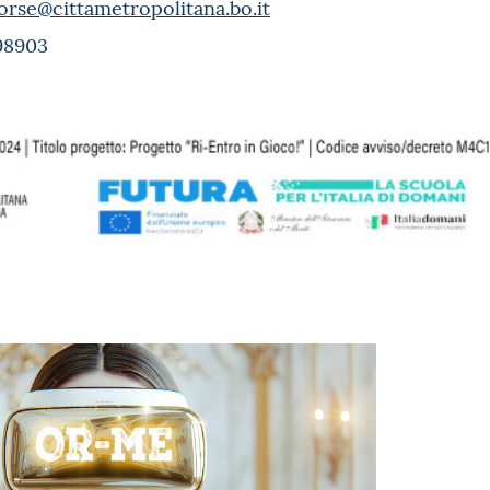
orse@cittametropolitana.bo.it
98903