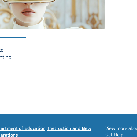
to
ntino
artment of Education, Instruction and New
View more abou
Get Help
erations