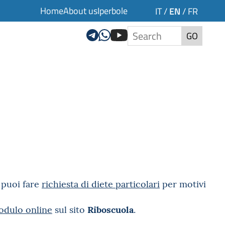
Home
About us
Iperbole
EN
IT
/
/
FR
GO
a puoi fare
richiesta di diete particolari
per motivi
Riboscuola
dulo online
sul sito
.