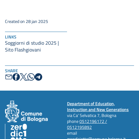
Created on 28 jan 2025
LINKS
Soggiorni di studio 2025 |
Sito Flashgiovani
SHARE
Department of Education,
Instruction and New Generations
via Ca' Selvatica 7, Bologna
phone
0512196172 /
0512195892
email
zerodiciotto@comune.bologna.it