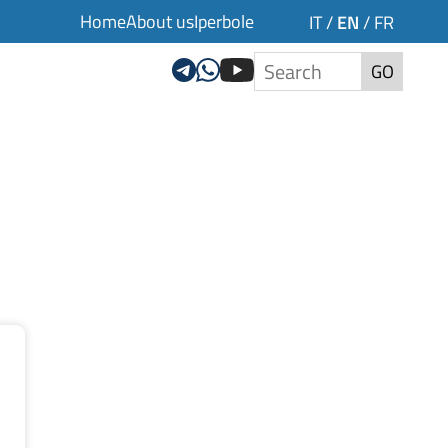
Home
About us
Iperbole
EN
IT
/
/
FR
GO