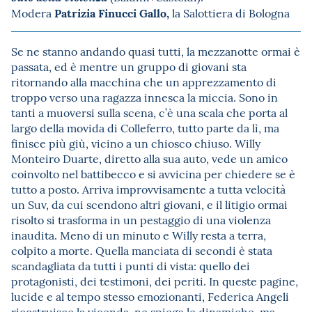
Patrizia Finucci Gallo,
Modera
la Salottiera di Bologna
Se ne stanno andando quasi tutti, la mezzanotte ormai è
passata, ed è mentre un gruppo di giovani sta
ritornando alla macchina che un apprezzamento di
troppo verso una ragazza innesca la miccia. Sono in
tanti a muoversi sulla scena, c’è una scala che porta al
largo della movida di Colleferro, tutto parte da lì, ma
finisce più giù, vicino a un chiosco chiuso. Willy
Monteiro Duarte, diretto alla sua auto, vede un amico
coinvolto nel battibecco e si avvicina per chiedere se è
tutto a posto. Arriva improvvisamente a tutta velocità
un Suv, da cui scendono altri giovani, e il litigio ormai
risolto si trasforma in un pestaggio di una violenza
inaudita. Meno di un minuto e Willy resta a terra,
colpito a morte. Quella manciata di secondi è stata
scandagliata da tutti i punti di vista: quello dei
protagonisti, dei testimoni, dei periti. In queste pagine,
lucide e al tempo stesso emozionanti, Federica Angeli
ricostruisce la vicenda, ne spiega le dinamiche, ma