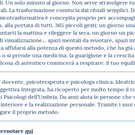
i. Un solo minuto al giorno. Non serve stravolgere t
li. La trasformazione comincia dai rituali semplici. D
psicotrasformativa è concepita proprio per accompagn
, alla portata di tutti. 365 piccoli gesti: un giorno u
untarti la mattina e rileggere la sera, un giorno un pi
i visualizzazione… spazi mentali da svuotare, spazi int
ta affidarsi alla potenza di questo metodo, che ha già 
a o si prende una medicina, la guarigione e la crescita
lcosa di autentico comincerà a respirare: il tuo equilibr
 docente, psicoterapeuta e psicologa clinica. Ideatri
oggettiva Integrata, ha ricoperto per molto tempo il 
i Psicologi dell’Umbria. Da anni aiuta le persone che s
interiore e la realizzazione personale. Tramite i suoi s
ulgare il proprio metodo.
 prenotare
qui