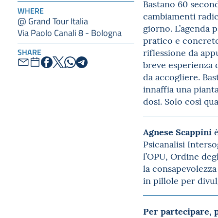
Bastano 60 second
WHERE
cambiamenti radica
@ Grand Tour Italia
giorno. L’agenda 
Via Paolo Canali 8 - Bologna
pratico e concreto
riflessione da app
SHARE
breve esperienza d
da accogliere. Bas
innaffia una piant
dosi. Solo così qua
Agnese Scappini
è
Psicanalisi Inters
l’OPU, Ordine degl
la consapevolezza 
in pillole per div
Per partecipare,