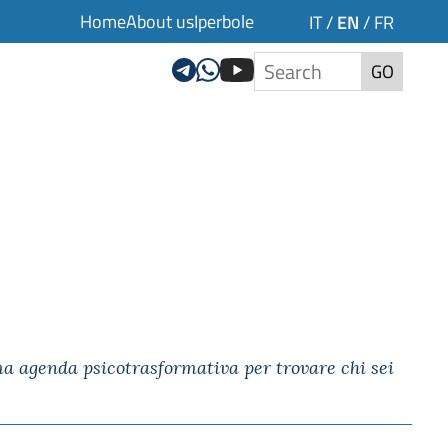
Home
About us
Iperbole
EN
IT
/
/
FR
GO
ma agenda psicotrasformativa per trovare chi sei