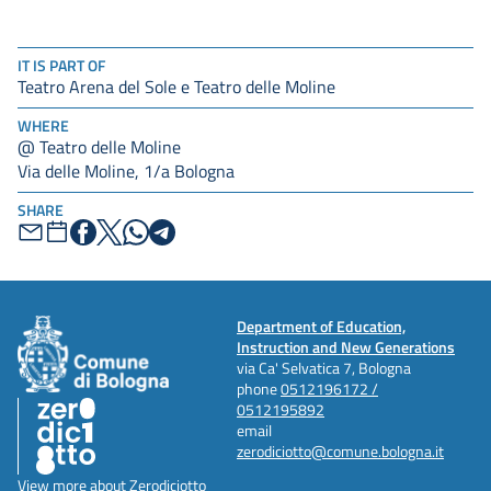
IT IS PART OF
Teatro Arena del Sole e Teatro delle Moline
WHERE
@ Teatro delle Moline
Via delle Moline, 1/a Bologna
SHARE
Department of Education,
Instruction and New Generations
via Ca' Selvatica 7, Bologna
phone
0512196172 /
0512195892
email
zerodiciotto@comune.bologna.it
View more about Zerodiciotto