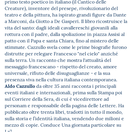
primo testo poetico in italiano (il Cantico delle
Creature), inventore del presepe, rivoluzionario del
teatro e della pittura, ha ispirato grandi figure da Dante
a Marconi, da Giotto a De Gasperi. Il libro ricostruisce la
vita del santo: dagli ideali cavallereschi giovanili alla
rottura con il padre, dalla spoliazione in piazza Assisi al
patto con il Papa e santa Chiara, fino al mistero delle
stimmate. Cazzullo svela come le prime biografie furono
distrutte per relegare Francesco "nel cielo" anziché
sulla terra. Un racconto che mostra l'attualità del
messaggio francescano - rispetto del creato, amore
universale, rifiuto delle disuguaglianze - e la sua
presenza viva nella cultura italiana contemporanea.
Aldo Cazzullo
da oltre 35 anni racconta i principali
eventi italiani e internazionali, prima sulla Stampa poi
sul Corriere della Sera, di cui è vicedirettore ad
personam e responsabile della pagina delle Lettere. Ha
pubblicato oltre trenta libri, tradotti in tutto il mondo,
sulla storia e l’identità italiana, vendendo due milioni e
mezzo di copie. Conduce Una giornata particolare su
La7.