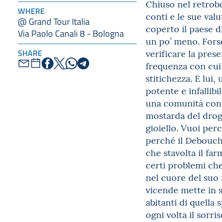
Chiuso nel retrobo
WHERE
conti e le sue valu
@ Grand Tour Italia
coperto il paese d
Via Paolo Canali 8 - Bologna
un po’ meno. Forse
verificare la pres
SHARE
frequenza con cui 
stitichezza. E lui
potente e infallibi
una comunità con l
mostarda del drogh
gioiello. Vuoi per
perché il Debouché
che stavolta il fa
certi problemi che
nel cuore del suo 
vicende mette in sc
abitanti di quella
ogni volta il sorris