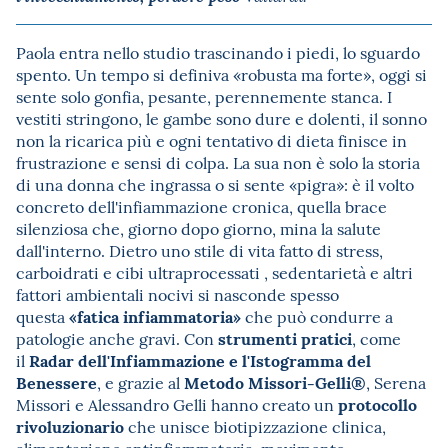
Paola entra nello studio trascinando i piedi, lo sguardo
spento. Un tempo si definiva «robusta ma forte», oggi si
sente solo gonfia, pesante, perennemente stanca. I
vestiti stringono, le gambe sono dure e dolenti, il sonno
non la ricarica più e ogni tentativo di dieta finisce in
frustrazione e sensi di colpa. La sua non è solo la storia
di una donna che ingrassa o si sente «pigra»: è il volto
concreto dell'infiammazione cronica, quella brace
silenziosa che, giorno dopo giorno, mina la salute
dall'interno. Dietro uno stile di vita fatto di stress,
carboidrati e cibi ultraprocessati , sedentarietà e altri
fattori ambientali nocivi si nasconde spesso
«fatica infiammatoria»
questa
che può condurre a
strumenti pratici
patologie anche gravi. Con
, come
Radar dell'Infiammazione e l'Istogramma del
il
Benessere
Metodo Missori-Gelli®
, e grazie al
, Serena
protocollo
Missori e Alessandro Gelli hanno creato un
rivoluzionario
che unisce biotipizzazione clinica,