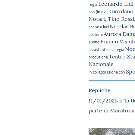
Leonardo Lidi
regia
Giordano A
con (in o.a.)
Notari, Tino Rossi
Nicolas B
scene e luci
Aurora Dam
costumi
Franco Visioli
suono
Noe
assistente alla regia
Teatro Sta
produzione
Nazionale
Spo
in collaborazione con
Repliche
11/01/2025 h 15:0
parte di Maratona