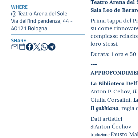
Teatro Arena del 
WHERE
Sala Leo de Berar
@ Teatro Arena del Sole
Prima tappa del Pr
Via dell'Indipendenza, 44 -
su come rinnovare 
40121 Bologna
complesse relazion
SHARE
loro stessi.
Durata: 1 ora e 50
•••
APPROFONDIME
La Biblioteca Delf
Anton P. Cehov,
Il
Giulia Corsalini,
L
, regia
Il gabbiano
Dati artistici
Anton Čechov
di
Fausto Mal
traduzione