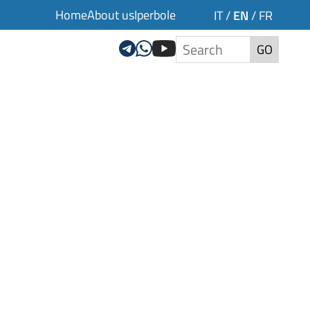
Home
About us
Iperbole
EN
IT
/
/
FR
GO