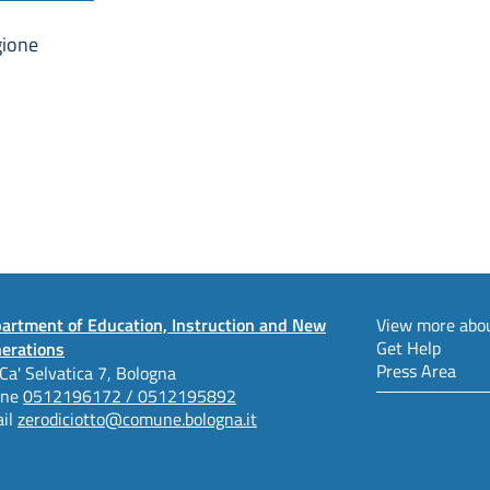
gione
artment of Education, Instruction and New
View more abou
Get Help
erations
Press Area
 Ca' Selvatica 7, Bologna
one
0512196172 / 0512195892
il
zerodiciotto@comune.bologna.it