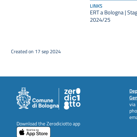
LINKS
ERT a Bologna | Sta
2024/25
Created on 17 sep 2024
Dep
Gen
via
ph
ema
Download the Zerodiciotto app