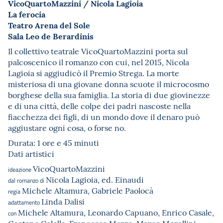
VicoQuartoMazzini / Nicola Lagioia
La ferocia
Teatro Arena del Sole
Sala Leo de Berardinis
Il collettivo teatrale VicoQuartoMazzini porta sul
palcoscenico il romanzo con cui, nel 2015, Nicola
Lagioia si aggiudicò il Premio Strega. La morte
misteriosa di una giovane donna scuote il microcosmo
borghese della sua famiglia. La storia di due giovinezze
e di una città, delle colpe dei padri nascoste nella
fiacchezza dei figli, di un mondo dove il denaro può
aggiustare ogni cosa, o forse no.
Durata: 1 ore e 45 minuti
Dati artistici
VicoQuartoMazzini
ideazione
Nicola Lagioia, ed. Einaudi
dal romanzo di
Michele Altamura, Gabriele Paolocà
regia
Linda Dalisi
adattamento
Michele Altamura, Leonardo Capuano, Enrico Casale,
con
Gaetano Colella, Francesca Mazza, Marco Morellini,