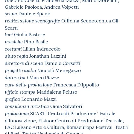
Gabriele Paolocà, Andrea Volpetti
Daniele Spanò
scene
Officina Scenotecnica Gli
realizzazione scenografie
Scarti
Giulia Pastore
luci
Pino Basile
musiche
Lilian Indraccolo
costumi
Jonathan Lazzini
aiuto regia
Daniele Corsetti
direttore di scena
Niccolò Menegazzo
progetto audio
Marco Piazze
datore luci
Francesca D’Ippolito
cura della produzione
Maddalena Peluso
ufficio stampa
Leonardo Mazzi
grafica
Gioia Salvatori
consulenza artistica
SCARTI Centro di Produzione Teatrale
produzione
d’Innovazione, Elsinor Centro di Produzione Teatrale,
LAC Lugano Arte e Cultura, Romaeuropa Festival, Teatri
di Bari, Teatro Nazionale di Genova