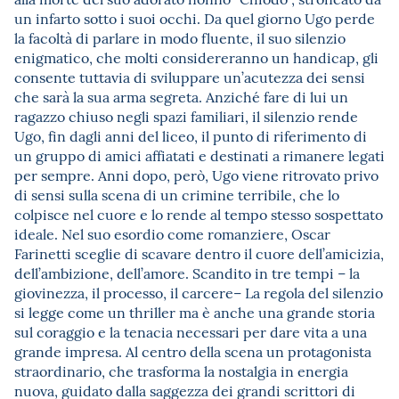
un infarto sotto i suoi occhi. Da quel giorno Ugo perde
la facoltà di parlare in modo fluente, il suo silenzio
enigmatico, che molti considereranno un handicap, gli
consente tuttavia di sviluppare un’acutezza dei sensi
che sarà la sua arma segreta. Anziché fare di lui un
ragazzo chiuso negli spazi familiari, il silenzio rende
Ugo, fin dagli anni del liceo, il punto di riferimento di
un gruppo di amici affiatati e destinati a rimanere legati
per sempre. Anni dopo, però, Ugo viene ritrovato privo
di sensi sulla scena di un crimine terribile, che lo
colpisce nel cuore e lo rende al tempo stesso sospettato
ideale. Nel suo esordio come romanziere, Oscar
Farinetti sceglie di scavare dentro il cuore dell’amicizia,
dell’ambizione, dell’amore. Scandito in tre tempi – la
giovinezza, il processo, il carcere– La regola del silenzio
si legge come un thriller ma è anche una grande storia
sul coraggio e la tenacia necessari per dare vita a una
grande impresa. Al centro della scena un protagonista
straordinario, che trasforma la nostalgia in energia
nuova, guidato dalla saggezza dei grandi scrittori di