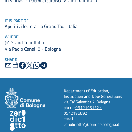
meetings
Grand Tour Italia
PattoLetturaBO
IT IS PART OF
Aperitivi letterari a Grand Tour Italia
WHERE
@ Grand Tour Italia
Via Paolo Canali 8 - Bologna
SHARE
Department of Education,
Instruction and New Generations
via Ca' Selvatica 7, Bologna
phone
0512196172 /
0512195892
email
zerodiciotto@comune.bologna.it