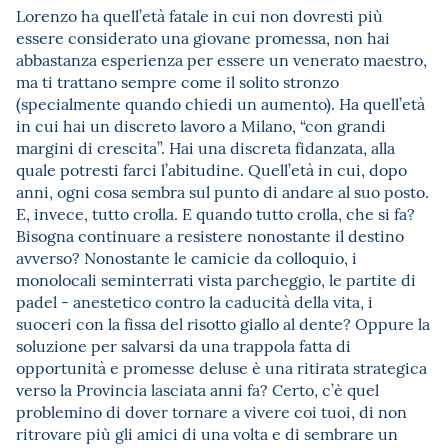
Lorenzo ha quell’età fatale in cui non dovresti più
essere considerato una giovane promessa, non hai
abbastanza esperienza per essere un venerato maestro,
ma ti trattano sempre come il solito stronzo
(specialmente quando chiedi un aumento). Ha quell’età
in cui hai un discreto lavoro a Milano, “con grandi
margini di crescita”. Hai una discreta fidanzata, alla
quale potresti farci l’abitudine. Quell’età in cui, dopo
anni, ogni cosa sembra sul punto di andare al suo posto.
E, invece, tutto crolla. E quando tutto crolla, che si fa?
Bisogna continuare a resistere nonostante il destino
avverso? Nonostante le camicie da colloquio, i
monolocali seminterrati vista parcheggio, le partite di
padel - anestetico contro la caducità della vita, i
suoceri con la fissa del risotto giallo al dente? Oppure la
soluzione per salvarsi da una trappola fatta di
opportunità e promesse deluse è una ritirata strategica
verso la Provincia lasciata anni fa? Certo, c’è quel
problemino di dover tornare a vivere coi tuoi, di non
ritrovare più gli amici di una volta e di sembrare un