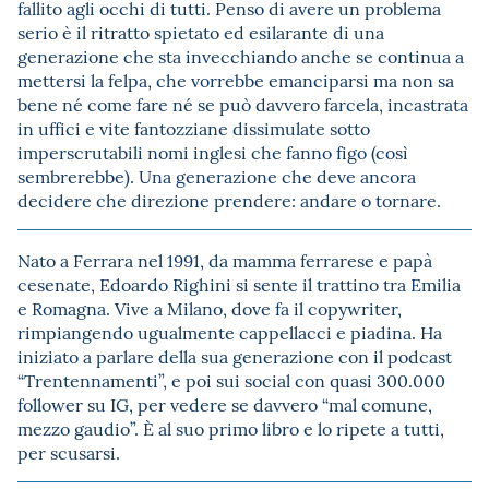
fallito agli occhi di tutti. Penso di avere un problema
serio è il ritratto spietato ed esilarante di una
generazione che sta invecchiando anche se continua a
mettersi la felpa, che vorrebbe emanciparsi ma non sa
bene né come fare né se può davvero farcela, incastrata
in uffici e vite fantozziane dissimulate sotto
imperscrutabili nomi inglesi che fanno figo (così
sembrerebbe). Una generazione che deve ancora
decidere che direzione prendere: andare o tornare.
Nato a Ferrara nel 1991, da mamma ferrarese e papà
cesenate, Edoardo Righini si sente il trattino tra Emilia
e Romagna. Vive a Milano, dove fa il copywriter,
rimpiangendo ugualmente cappellacci e piadina. Ha
iniziato a parlare della sua generazione con il podcast
“Trentennamenti”, e poi sui social con quasi 300.000
follower su IG, per vedere se davvero “mal comune,
mezzo gaudio”. È al suo primo libro e lo ripete a tutti,
per scusarsi.