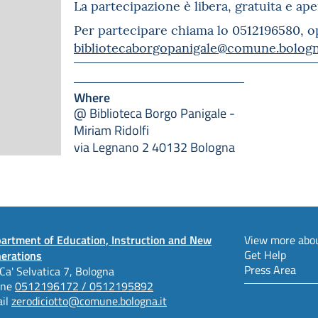
La partecipazione è libera, gratuita e ape
Per partecipare chiama lo 0512196580, op
bibliotecaborgopanigale@comune.bologn
Where
@ Biblioteca Borgo Panigale -
Miriam Ridolfi
via Legnano 2 40132 Bologna
artment of Education, Instruction and New
View more abou
Get Help
erations
Press Area
 Ca' Selvatica 7, Bologna
one
0512196172 / 0512195892
il
zerodiciotto@comune.bologna.it