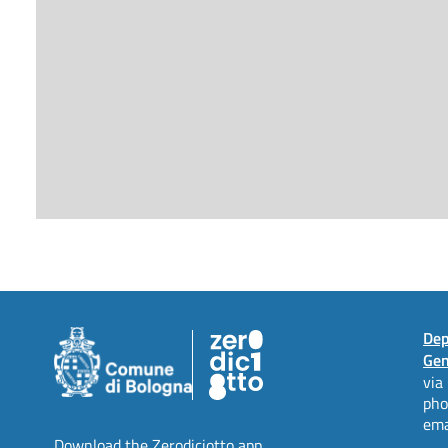
Dep
Gen
via
ph
ema
Download the Zerodiciotto app