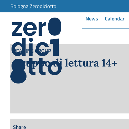
Bologna Zerodiciotto
News
Calendar
READING GROUP
Gruppo di lettura 14+
Share