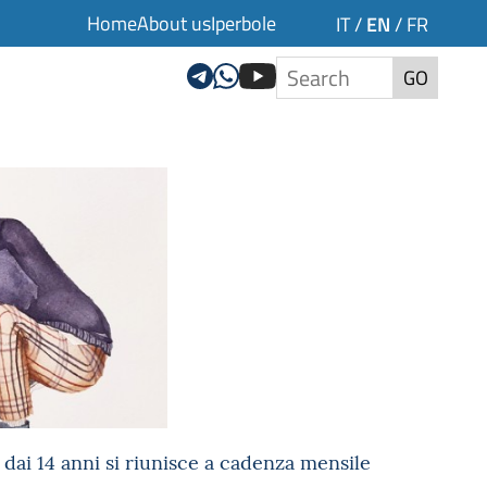
Home
About us
Iperbole
EN
IT
/
/
FR
GO
 dai 14 anni si riunisce a cadenza mensile