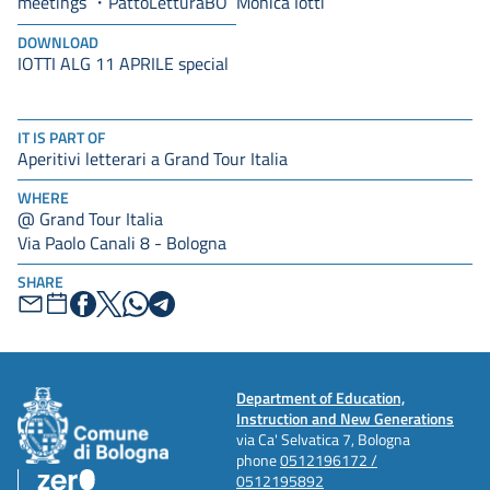
meetings
Monica Iotti
PattoLetturaBO
DOWNLOAD
IOTTI ALG 11 APRILE special
IT IS PART OF
Aperitivi letterari a Grand Tour Italia
WHERE
@ Grand Tour Italia
Via Paolo Canali 8 - Bologna
SHARE
Department of Education,
Instruction and New Generations
via Ca' Selvatica 7, Bologna
phone
0512196172 /
0512195892