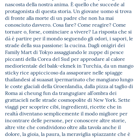
nascosta della nostra anima. È quello che succede al
protagonista di questa storia. Un giovane uomo si trova
di fronte alla morte di un padre che non ha mai
conosciuto davvero. Cosa fare? Come reagire? Come
tornare o, forse, cominciare a vivere? La risposta che si
dà è partire per il mondo seguendo gli odori, i sapori, le
strade della sua passione: la cucina. Dagli onigiri dei
Family Mart di Tokyo assaggiando le zuppe di pesce
piccanti della Corea del Sud per approdare al calore
mediorientale del balık-ekmek in Turchia, da un mango
sticky rice appiccicoso da assaporare nelle spiagge
thailandesi al suaasat ipermarinato che mangiano lungo
le coste glaciali della Groenlandia, dalla pizza al taglio di
Roma ai cheung fun da trangugiare all’ombra dei
grattacieli nelle strade cosmopolite di New York. Sette
viaggi per scoprire cibi, ingredienti, ricette che in
realtà diventano semplicemente il modo migliore per
incontrare delle persone, per conoscere altre storie,
altre vite che condividono oltre alla tavola anche il
dolore, la gioia, la paura, la meraviglia spiazzante che è