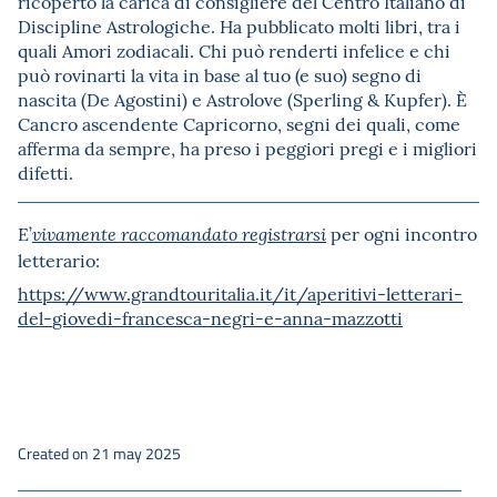
ricoperto la carica di consigliere del Centro Italiano di
Discipline Astrologiche. Ha pubblicato molti libri, tra i
quali Amori zodiacali. Chi può renderti infelice e chi
può rovinarti la vita in base al tuo (e suo) segno di
nascita (De Agostini) e Astrolove (Sperling & Kupfer). È
Cancro ascendente Capricorno, segni dei quali, come
afferma da sempre, ha preso i peggiori pregi e i migliori
difetti.
E’
per ogni incontro
vivamente raccomandato registrarsi
letterario:
https://www.grandtouritalia.
it/it/aperitivi-letterari-
del-
giovedi-francesca-negri-e-
anna-mazzotti
Created on 21 may 2025