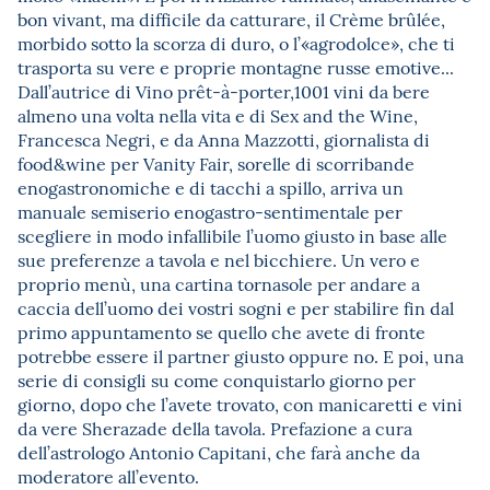
bon vivant, ma difficile da catturare, il Crème brûlée,
morbido sotto la scorza di duro, o l’«agrodolce», che ti
trasporta su vere e proprie montagne russe emotive...
Dall’autrice di Vino prêt-à-porter,1001 vini da bere
almeno una volta nella vita e di Sex and the Wine,
Francesca Negri, e da Anna Mazzotti, giornalista di
food&wine per Vanity Fair, sorelle di scorribande
enogastronomiche e di tacchi a spillo, arriva un
manuale semiserio enogastro-sentimentale per
scegliere in modo infallibile l’uomo giusto in base alle
sue preferenze a tavola e nel bicchiere. Un vero e
proprio menù, una cartina tornasole per andare a
caccia dell’uomo dei vostri sogni e per stabilire fin dal
primo appuntamento se quello che avete di fronte
potrebbe essere il partner giusto oppure no. E poi, una
serie di consigli su come conquistarlo giorno per
giorno, dopo che l’avete trovato, con manicaretti e vini
da vere Sherazade della tavola. Prefazione a cura
dell’astrologo Antonio Capitani, che farà anche da
moderatore all’evento.