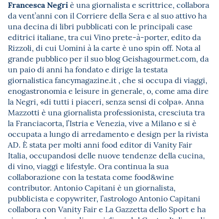
Francesca Negri
è una giornalista e scrittrice, collabora
da vent’anni con il Corriere della Sera e al suo attivo ha
una decina di libri pubblicati con le principali case
editrici italiane, tra cui Vino prete-à-porter, edito da
Rizzoli, di cui Uomini à la carte è uno spin off. Nota al
grande pubblico per il suo blog Geishagourmet.com, da
un paio di anni ha fondato e dirige la testata
giornalistica fancymagazine.it , che si occupa di viaggi,
enogastronomia e leisure in generale, o, come ama dire
la Negri, «di tutti i piaceri, senza sensi di colpa». Anna
Mazzotti è una giornalista professionista, cresciuta tra
la Franciacorta, l’Istria e Venezia, vive a Milano e si è
occupata a lungo di arredamento e design per la rivista
AD. È stata per molti anni food editor di Vanity Fair
Italia, occupandosi delle nuove tendenze della cucina,
di vino, viaggi e lifestyle. Ora continua la sua
collaborazione con la testata come food&wine
contributor. Antonio Capitani è un giornalista,
pubblicista e copywriter, l’astrologo Antonio Capitani
collabora con Vanity Fair e La Gazzetta dello Sport e ha