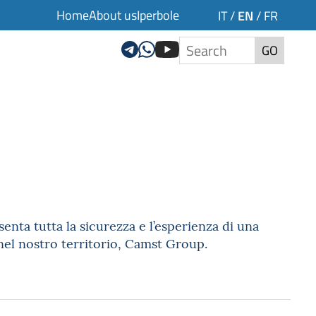
Home
About us
Iperbole
EN
IT
/
/
FR
GO
senta tutta la sicurezza e l’esperienza di una
 nel nostro territorio, Camst Group.