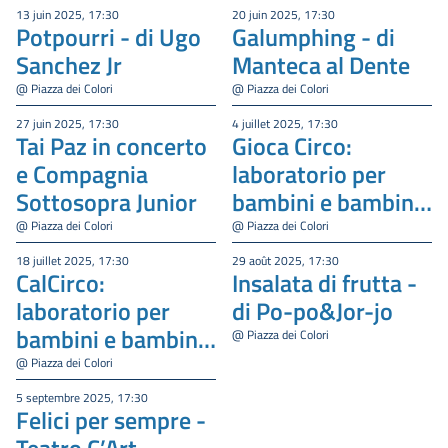
13 juin 2025, 17:30
20 juin 2025, 17:30
Potpourri - di Ugo
Galumphing - di
Sanchez Jr
Manteca al Dente
@ Piazza dei Colori
@ Piazza dei Colori
27 juin 2025, 17:30
4 juillet 2025, 17:30
Tai Paz in concerto
Gioca Circo:
e Compagnia
laboratorio per
Sottosopra Junior
bambini e bambine
con Circo Sotto
@ Piazza dei Colori
@ Piazza dei Colori
Sopra
18 juillet 2025, 17:30
29 août 2025, 17:30
CalCirco:
Insalata di frutta -
laboratorio per
di Po-po&Jor-jo
bambini e bambine
@ Piazza dei Colori
con Circo Sotto
@ Piazza dei Colori
Sopra
5 septembre 2025, 17:30
Felici per sempre -
Teatro C’Art