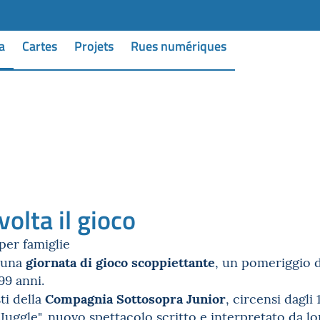
a
Cartes
Projets
Rues numériques
volta il gioco
per famiglie
giornata di gioco scoppiettante
 una
, un pomeriggio di
99 anni.
Compagnia Sottosopra Junior
sti della
, circensi dagli
 Juggle", nuovo spettacolo scritto e interpretato da lo