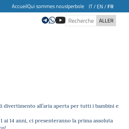
Accueil
Qui sommes nous
Iperbole
FR
IT
/
EN
/
ALLER
 divertimento all’aria aperta per tutti i bambini e
 11 ai 14 anni, ci presenteranno la prima assoluta
ro!