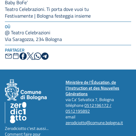
Baby BoFe’
Teatro Celebrazioni. Ti porta dove vuoi tu
Festivamente | Bologna festeggia insieme
OÙ
@ Teatro Celebrazioni
Via Saragozza, 234 Bologna
PARTAGER
Ministère de l'Éducation, de
l'Instruction et des Nouvelles
Générations
via Ca' Selvatica 7, Bologna
téléphone
0512196172 /
0512195892
email
zerodiciotto@comune.bologna.it
Zerodiciotto c'est aussi...
Comment faire pour