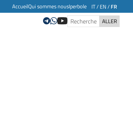
Accueil
Qui sommes nous
Iperbole
FR
IT
/
EN
/
ALLER